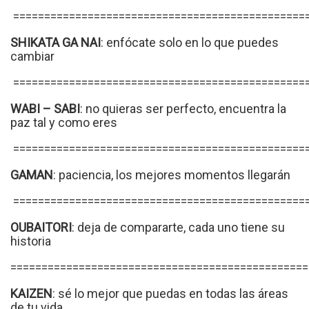
===============================================
SHIKATA GA NAI
: enfócate solo en lo que puedes
cambiar
===============================================
WABI – SABI
: no quieras ser perfecto, encuentra la
paz tal y como eres
===============================================
GAMAN
: paciencia, los mejores momentos llegarán
===============================================
OUBAITORI
: deja de compararte, cada uno tiene su
historia
================================================
KAIZEN
: sé lo mejor que puedas en todas las áreas
de tu vida