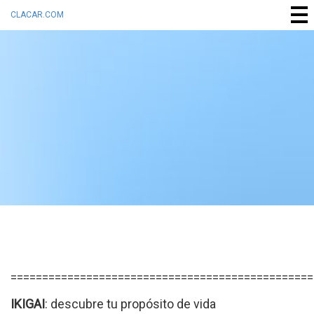
CLACAR.COM
================================================
IKIGAI
: descubre tu propósito de vida